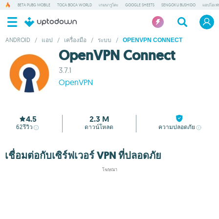
BETA PUBG MOBILE
TOCA BOCA WORLD
เกมนารูโตะ
GOOGLE SHEETS
SENGOKU BUSHIDO
แอปโอเพ่
ANDROID
/
แอป
/
เครื่องมือ
/
ระบบ
/
OPENVPN CONNECT
OpenVPN Connect
3.7.1
OpenVPN
4.5
2.3 M
62
รีวิว
ดาวน์โหลด
ความปลอดภัย
เชื่อมต่อกับเซิร์ฟเวอร์ VPN ที่ปลอดภัย
โฆษณา