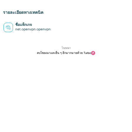
รายละเอียดทางเทคนิค
ชื่อแพ็กเกจ
net.openvpn.openvpn
โฆษณา
ลบโฆษณาและอื่น ๆ อีกมากมายด้วย Turbo